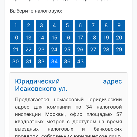
Выберите налоговую:
1
2
3
4
5
6
7
8
9
10
13
14
15
16
17
18
19
20
21
22
23
24
25
26
27
28
29
30
31
33
34
36
43
Юридический адрес
Исаковского ул.
Предлагается немассовый юридический
адрес для компании по 34 налоговой
инспекции Москвы, офис площадью 57
квадратных метров с доступом на время
выездных налоговых и банковских
проверок, собственник юридическое лицо,