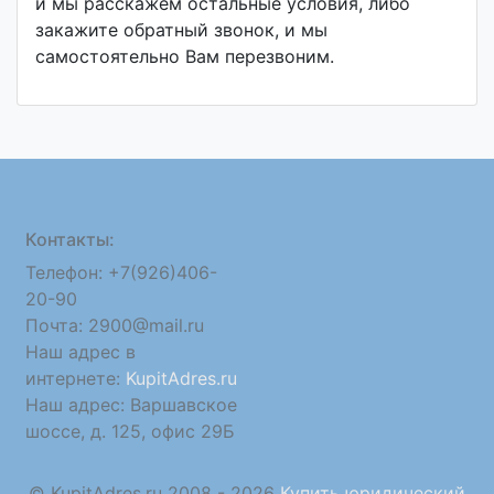
и мы расскажем остальные условия, либо
закажите обратный звонок, и мы
самостоятельно Вам перезвоним.
Контакты:
Телефон: +7(926)406-
20-90
Почта: 2900@mail.ru
Наш адрес в
интернете:
KupitAdres.ru
Наш адрес: Варшавское
шоссе, д. 125, офис 29Б
© KupitAdres.ru 2008 - 2026
Купить юридический