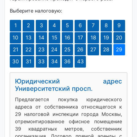
Выберите налоговую:
1
2
3
4
5
6
7
8
9
10
13
14
15
16
17
18
19
20
21
22
23
24
25
26
27
28
29
30
31
33
34
36
43
Юридический адрес
Университетский просп.
Предлагается покупка юридического
адреса от собственника относящегося к
29 налоговой инспекции города Москвы,
отремонтированное офисное помещение
39 квадратных метров, собственник
организация. Договор прямой аренды с